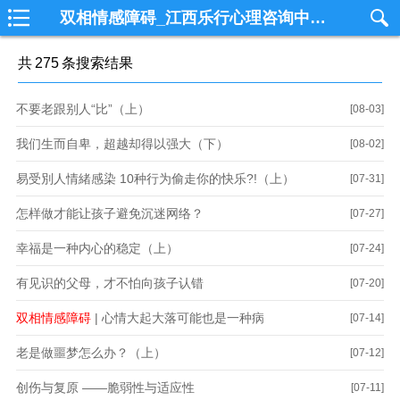
双相情感障碍_江西乐行心理咨询中心_南昌心理咨询_国内一线从事个案心理咨询专业机构
共
275
条搜索结果
不要老跟别人“比”（上）
[08-03]
我们生而自卑，超越却得以强大（下）
[08-02]
易受別人情緒感染 10种行为偷走你的快乐?!（上）
[07-31]
怎样做才能让孩子避免沉迷网络？
[07-27]
幸福是一种内心的稳定（上）
[07-24]
有见识的父母，才不怕向孩子认错
[07-20]
双相情感障碍
| 心情大起大落可能也是一种病
[07-14]
老是做噩梦怎么办？（上）
[07-12]
创伤与复原 ——脆弱性与适应性
[07-11]